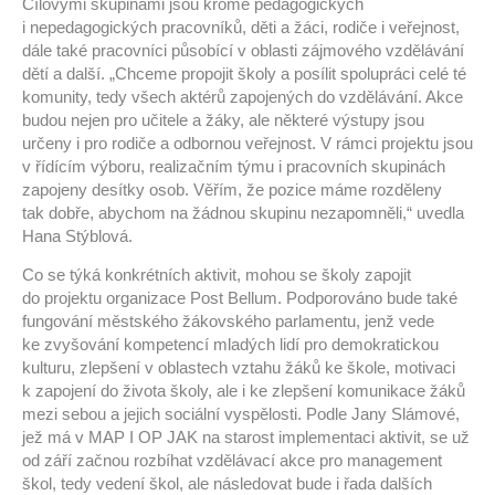
Cílovými skupinami jsou kromě pedagogických
i nepedagogických pracovníků, děti a žáci, rodiče i veřejnost,
dále také pracovníci působící v oblasti zájmového vzdělávání
dětí a další. „Chceme propojit školy a posílit spolupráci celé té
komunity, tedy všech aktérů zapojených do vzdělávání. Akce
budou nejen pro učitele a žáky, ale některé výstupy jsou
určeny i pro rodiče a odbornou veřejnost. V rámci projektu jsou
v řídícím výboru, realizačním týmu i pracovních skupinách
zapojeny desítky osob. Věřím, že pozice máme rozděleny
tak dobře, abychom na žádnou skupinu nezapomněli,“ uvedla
Hana Stýblová.
Co se týká konkrétních aktivit, mohou se školy zapojit
do projektu organizace Post Bellum. Podporováno bude také
fungování městského žákovského parlamentu, jenž vede
ke zvyšování kompetencí mladých lidí pro demokratickou
kulturu, zlepšení v oblastech vztahu žáků ke škole, motivaci
k zapojení do života školy, ale i ke zlepšení komunikace žáků
mezi sebou a jejich sociální vyspělosti. Podle Jany Slámové,
jež má v MAP I OP JAK na starost implementaci aktivit, se už
od září začnou rozbíhat vzdělávací akce pro management
škol, tedy vedení škol, ale následovat bude i řada dalších