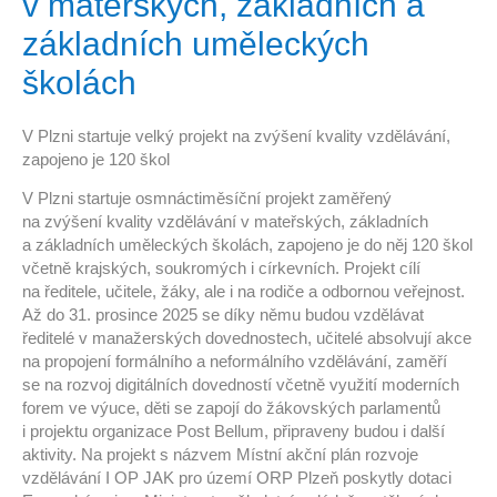
v mateřských, základních a
základních uměleckých
školách
V Plzni startuje velký projekt na zvýšení kvality vzdělávání,
zapojeno je 120 škol
V Plzni startuje osmnáctiměsíční projekt zaměřený
na zvýšení kvality vzdělávání v mateřských, základních
a základních uměleckých školách, zapojeno je do něj 120 škol
včetně krajských, soukromých i církevních. Projekt cílí
na ředitele, učitele, žáky, ale i na rodiče a odbornou veřejnost.
Až do 31. prosince 2025 se díky němu budou vzdělávat
ředitelé v manažerských dovednostech, učitelé absolvují akce
na propojení formálního a neformálního vzdělávání, zaměří
se na rozvoj digitálních dovedností včetně využití moderních
forem ve výuce, děti se zapojí do žákovských parlamentů
i projektu organizace Post Bellum, připraveny budou i další
aktivity. Na projekt s názvem Místní akční plán rozvoje
vzdělávání I OP JAK pro území ORP Plzeň poskytly dotaci