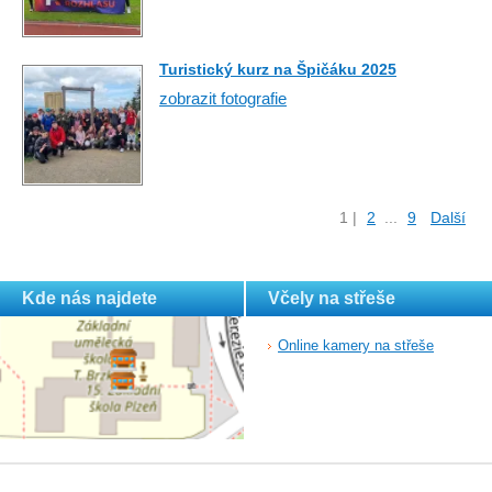
Turistický kurz na Špičáku 2025
zobrazit fotografie
1
|
2
...
9
Další
Kde nás najdete
Včely na střeše
Online kamery na střeše