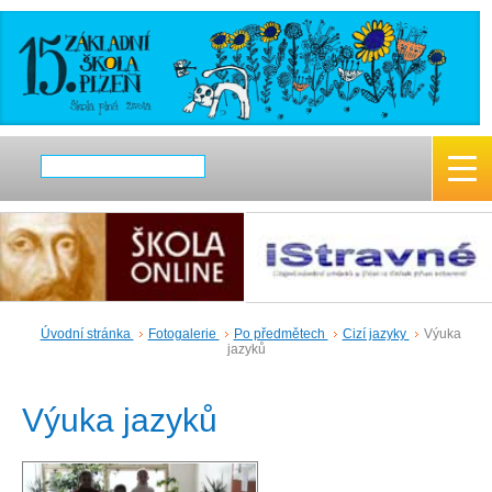
Úvodní stránka
Fotogalerie
Po předmětech
Cizí jazyky
Výuka
jazyků
Výuka jazyků