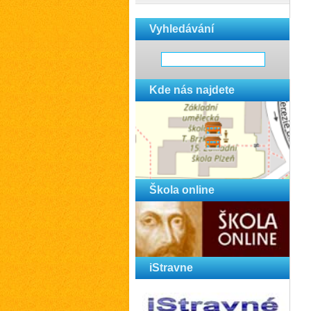
Vyhledávání
Kde nás najdete
Škola online
iStravne