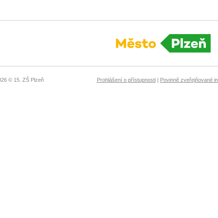
026 © 15. ZŠ Plzeň
Prohlášení o přístupnosti
|
Povinně zveřejňované i