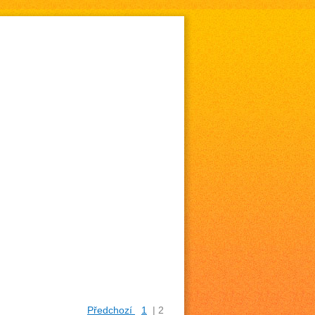
Předchozí
1
|
2