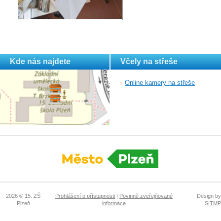
Kde nás najdete
Včely na střeše
Online kamery na střeše
2026 © 15. ZŠ
Prohlášení o přístupnosti
|
Povinně zveřejňované
Design by
Plzeň
informace
SITMP